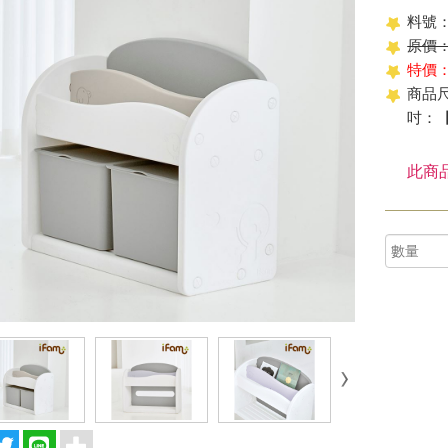
料號：
原價：$
特價：$
商品尺
吋：【3
此商品