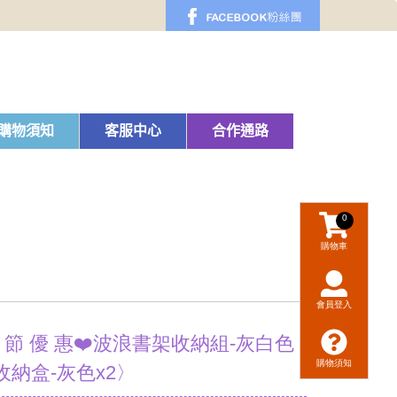
購物須知
客服中心
合作通路
0
購物車
會員登入
 8 節 優 惠❤️波浪書架收納組-灰白色
購物須知
收納盒-灰色x2〉