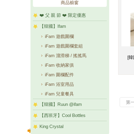
商品櫥窗
❤️ 父 親 節 ❤️ 限定優惠
【韓國】Ifam
iFam 遊戲圍欄
iFam 遊戲圍欄套組
iFam 溜滑梯 / 搖搖馬
[韓
iFam 收納家俱
iFam 圍欄配件
iFam 浴室用品
iFam 兒童餐具
第
【韓國】Ruun @ifam
【西班牙】Cool Bottles
King Crystal