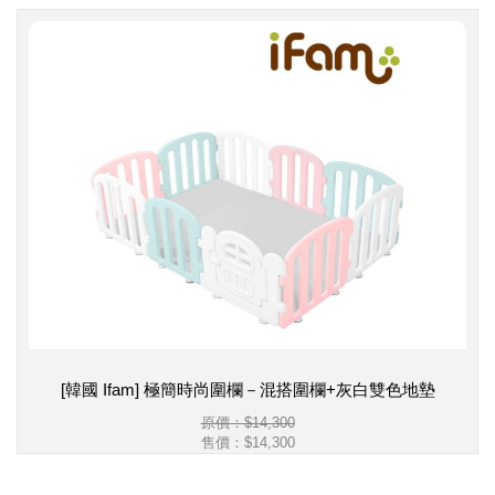
[韓國 Ifam] 極簡時尚圍欄－混搭圍欄+灰白雙色地墊
原價：$14,300
售價：
$14,300