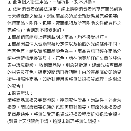
▲ 此為個人衛生用品，ㄧ經拆封，恕不退換。
▲ 依照消費者保護法規定，線上購物消費者均享有商品到貨
七天猶豫期之權益。
退回商品必須是全新狀態且完整包裝(
保持商品、附件、包裝、廠商紙箱及所有附隨文件或資料之
完整性)，否則恕不接受退訂。
▲商品銷售網頁上特別載明之商品，均不接受退訂。
▲商品因每個人電腦螢幕設定值以及拍照的光線條件不同，
而有色差，請以實際商品顏色為主。商品資訊已經在商品介
紹中清楚標示長寬尺寸、花色，請在購買前仔細丈量並評估
家中環境擺設， 收到商品後，別急著拆箱，建議先檢查商品
的材質及花色，確定沒問題再拆箱喔！由於產品屬於嬰幼兒
衛生接觸性商品，如拆封使用後將無法退換貨處理！謝謝您
的配合！
▲退貨辦法：
請將商品無損及完整包裝，連同配件贈品，勿缺件，外盒勿
損毀，請以廠商寄送時的包裝再原封備妥，原廠外盒損毀或
是商品缺件，將無法受理退貨或視損毀程度折扣退款金額。
(到貨七天期限內申請，逾期未辦理將無法銷退。